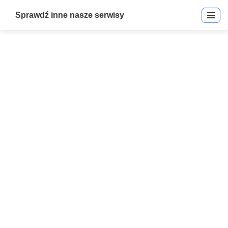
Sprawdź inne nasze serwisy
USB-485
Start
»
USB-485