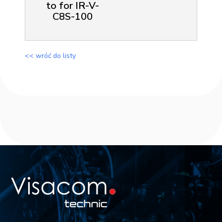
to for IR-V-
C8S-100
<< wróć do listy