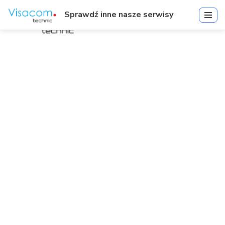
Sprawdź inne nasze serwisy
IR-V-C5P-10030X | IR Video
Pro 7-inch 5MP 30x IR PTZ
Network Dual Light Kamera |
Kamery IP
Start
»
IR-V-C5P-10030X | IR Video Pro 7-inch 5MP 30x IR PTZ
Network Dual Light Kamera | Kamery IP