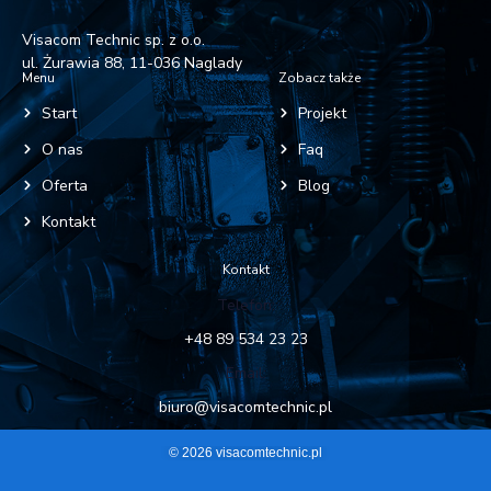
Visacom Technic sp. z o.o.
ul. Żurawia 88, 11-036 Naglady
Menu
Zobacz także
Start
Projekt
O nas
Faq
Oferta
Blog
Kontakt
Kontakt
Telefon:
+48 89 534 23 23
Email:
biuro@visacomtechnic.pl
© 2026 visacomtechnic.pl