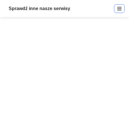
Sprawdź inne nasze serwisy
996965 | Additional Server
Node – HA / Load Spreading |
Oprogramowanie & Licencje
Start
»
996965 | Additional Server Node – HA / Load Spreading |
Oprogramowanie & Licencje