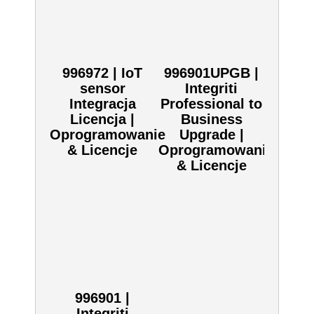
SKU:
996965
Zobacz również inne:
996972 | IoT
996901UPGB |
sensor
Integriti
Integracja
Professional to
Licencja |
Business
Oprogramowanie
Upgrade |
& Licencje
Oprogramowanie
& Licencje