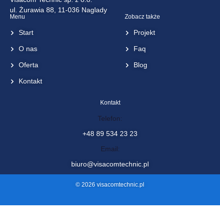
Visacom Technic sp. z o.o.
ul. Żurawia 88, 11-036 Naglady
Menu
Zobacz także
Start
Projekt
O nas
Faq
Oferta
Blog
Kontakt